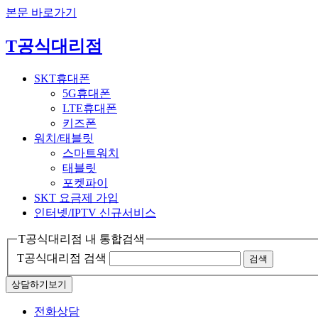
본문 바로가기
T공식대리점
SKT휴대폰
5G휴대폰
LTE휴대폰
키즈폰
워치/태블릿
스마트워치
태블릿
포켓파이
SKT 요금제 가입
인터넷/IPTV
신규서비스
T공식대리점 내 통합검색
T공식대리점 검색
검색
상담하기
보기
전화상담