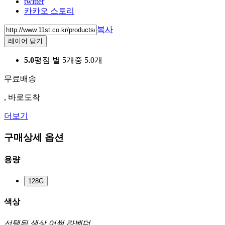
twitter
카카오 스토리
복사
레이어 닫기
5.0
평점 별 5개중 5.0개
무료배송
, 바로도착
더보기
구매상세 옵션
용량
128G
색상
선택된 색상
어썸 라벤더