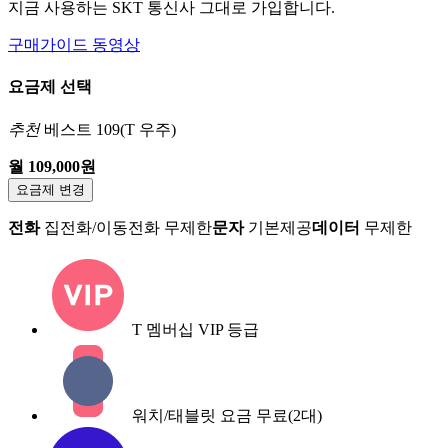
지금 사용하는 SKT 통신사 그대로 가입합니다.
구매가이드 동영상
요금제 선택
추천
베스트 109(T 우주)
월 109,000원
요금제 변경
전화
집전화/이동전화 무제한
문자
기본제공
데이터
무제한
T 멤버십 VIP 등급
워치/태블릿 요금 무료(2대)