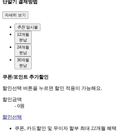
단말기 결제방법
자세히 보기
추천
일시불
12개월
분납
24개월
분납
30개월
분납
쿠폰/포인트 추가할인
할인선택 버튼을 누르면 할인 적용이 가능해요.
할인금액
- 0원
할인선택
쿠폰, 카드할인 및 무이자 할부 최대 22개월 혜택