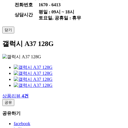
전화번호
1670 - 6413
평일 :
09
시 ~
18
시
상담시간
토요일, 공휴일 : 휴무
닫기
갤럭시 A37 128G
상품리뷰
4건
공유
공유하기
facebook