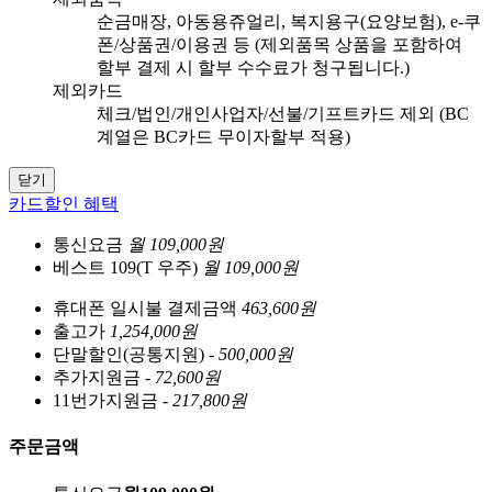
순금매장, 아동용쥬얼리, 복지용구(요양보험), e-쿠
폰/상품권/이용권 등 (제외품목 상품을 포함하여
할부 결제 시 할부 수수료가 청구됩니다.)
제외카드
체크/법인/개인사업자/선불/기프트카드 제외 (BC
계열은 BC카드 무이자할부 적용)
닫기
카드할인 혜택
통신요금
월 109,000원
베스트 109(T 우주)
월 109,000원
휴대폰 일시불 결제금액
463,600원
출고가
1,254,000원
단말할인(공통지원)
- 500,000원
추가지원금
- 72,600원
11번가지원금
- 217,800원
주문금액