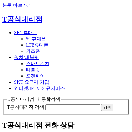
본문 바로가기
T공식대리점
SKT휴대폰
5G휴대폰
LTE휴대폰
키즈폰
워치/태블릿
스마트워치
태블릿
포켓파이
SKT 요금제 가입
인터넷/IPTV
신규서비스
T공식대리점 내 통합검색
T공식대리점 검색
검색
T공식대리점 전화 상담