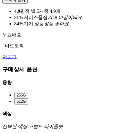
4.9
평점 별 5개중 4.9개
81%
서비스품질
기대 이상이에요
84%
기기 성능
성능 좋아요
무료배송
, 바로도착
더보기
구매상세 옵션
용량
256G
512G
색상
선택된 색상
코발트 바이올렛