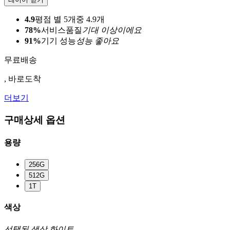
4.9
평점 별 5개중 4.9개
78%
서비스품질
기대 이상이에요
91%
기기 성능
성능 좋아요
무료배송
, 바로도착
더보기
구매상세 옵션
용량
256G
512G
1T
색상
선택된 색상
화이트