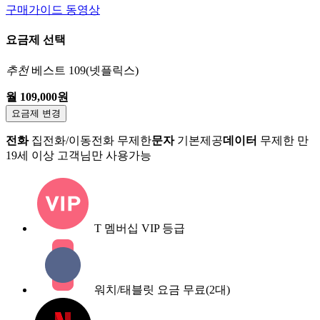
구매가이드 동영상
요금제 선택
추천
베스트 109(넷플릭스)
월 109,000원
요금제 변경
전화
집전화/이동전화 무제한
문자
기본제공
데이터
무제한
만
19세 이상 고객님만 사용가능
T 멤버십 VIP 등급
워치/태블릿 요금 무료(2대)