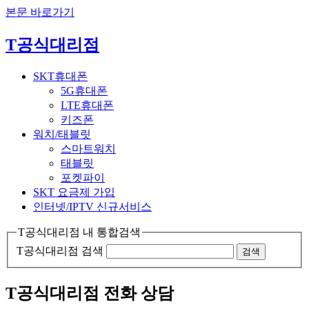
본문 바로가기
T공식대리점
SKT휴대폰
5G휴대폰
LTE휴대폰
키즈폰
워치/태블릿
스마트워치
태블릿
포켓파이
SKT 요금제 가입
인터넷/IPTV
신규서비스
T공식대리점 내 통합검색
T공식대리점 검색
검색
T공식대리점 전화 상담