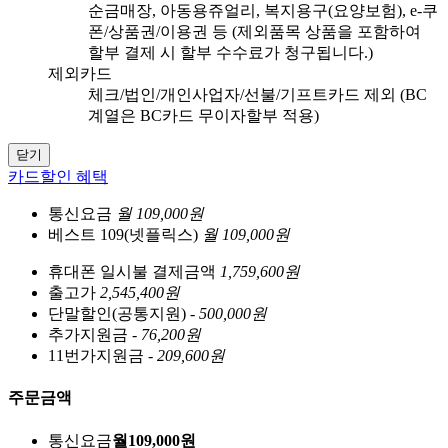
순금매장, 아동용쥬얼리, 복지용구(요양보험), e-쿠
폰/상품권/이용권 등 (제외품목 상품을 포함하여
할부 결제 시 할부 수수료가 청구됩니다.)
제외카드
체크/법인/개인사업자/선불/기프트카드 제외 (BC
계열은 BC카드 무이자할부 적용)
닫기
카드할인 혜택
통신요금
월 109,000원
베스트 109(넷플릭스)
월 109,000원
휴대폰 일시불 결제금액
1,759,600원
출고가
2,545,400원
단말할인(공통지원)
- 500,000원
추가지원금
- 76,200원
11번가지원금
- 209,600원
주문금액
통신요금
월
109,000
원