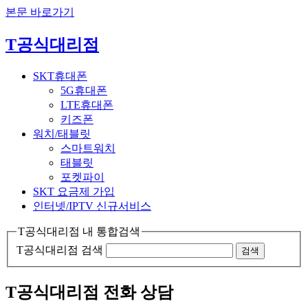
본문 바로가기
T공식대리점
SKT휴대폰
5G휴대폰
LTE휴대폰
키즈폰
워치/태블릿
스마트워치
태블릿
포켓파이
SKT 요금제 가입
인터넷/IPTV
신규서비스
T공식대리점 내 통합검색
T공식대리점 검색
검색
T공식대리점 전화 상담