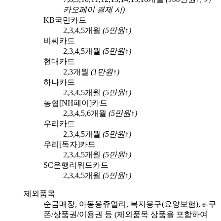
카오페이
결제 시)
KB국민카드
2,3,4,5
개월
(
5
만원↑)
비씨카드
2,3,4,5
개월
(
5
만원↑)
현대카드
2,3
개월
(
1
만원↑)
하나카드
2,3,4,5
개월
(
5
만원↑)
농협[NH페이]카드
2,3,4,5,6
개월
(
5
만원↑)
우리카드
2,3,4,5
개월
(
5
만원↑)
우리[독자]카드
2,3,4,5
개월
(
5
만원↑)
SC은행리워드카드
2,3,4,5
개월
(
5
만원↑)
제외품목
순금매장, 아동용쥬얼리, 복지용구(요양보험), e-쿠
폰/상품권/이용권 등 (제외품목 상품을 포함하여