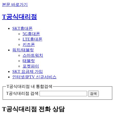
본문 바로가기
T공식대리점
SKT휴대폰
5G휴대폰
LTE휴대폰
키즈폰
워치/태블릿
스마트워치
태블릿
포켓파이
SKT 요금제 가입
인터넷/IPTV
신규서비스
T공식대리점 내 통합검색
T공식대리점 검색
검색
T공식대리점 전화 상담