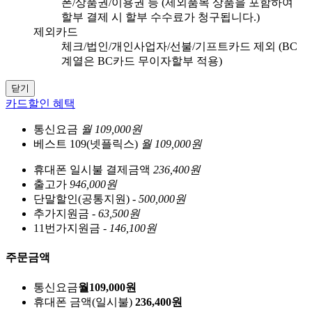
폰/상품권/이용권 등 (제외품목 상품을 포함하여
할부 결제 시 할부 수수료가 청구됩니다.)
제외카드
체크/법인/개인사업자/선불/기프트카드 제외 (BC
계열은 BC카드 무이자할부 적용)
닫기
카드할인 혜택
통신요금
월 109,000원
베스트 109(넷플릭스)
월 109,000원
휴대폰 일시불 결제금액
236,400원
출고가
946,000원
단말할인(공통지원)
- 500,000원
추가지원금
- 63,500원
11번가지원금
- 146,100원
주문금액
통신요금
월
109,000
원
휴대폰 금액
(일시불)
236,400
원