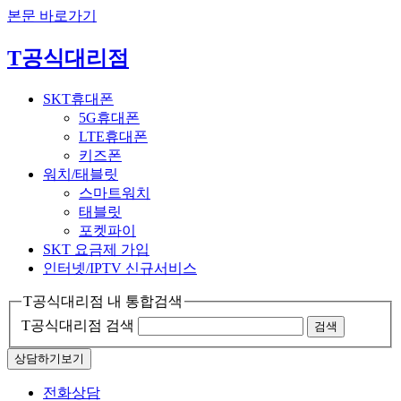
본문 바로가기
T공식대리점
SKT휴대폰
5G휴대폰
LTE휴대폰
키즈폰
워치/태블릿
스마트워치
태블릿
포켓파이
SKT 요금제 가입
인터넷/IPTV
신규서비스
T공식대리점 내 통합검색
T공식대리점 검색
검색
상담하기
보기
전화상담