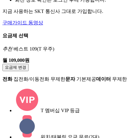
지금 사용하는 SKT 통신사 그대로 가입합니다.
구매가이드 동영상
요금제 선택
추천
베스트 109(T 우주)
월 109,000원
요금제 변경
전화
집전화/이동전화 무제한
문자
기본제공
데이터
무제한
T 멤버십 VIP 등급
워치/태블릿 요금 무료(2대)