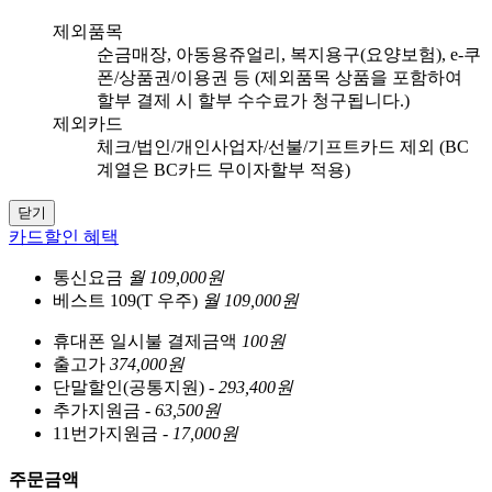
제외품목
순금매장, 아동용쥬얼리, 복지용구(요양보험), e-쿠
폰/상품권/이용권 등 (제외품목 상품을 포함하여
할부 결제 시 할부 수수료가 청구됩니다.)
제외카드
체크/법인/개인사업자/선불/기프트카드 제외 (BC
계열은 BC카드 무이자할부 적용)
닫기
카드할인 혜택
통신요금
월 109,000원
베스트 109(T 우주)
월 109,000원
휴대폰 일시불 결제금액
100원
출고가
374,000원
단말할인(공통지원)
- 293,400원
추가지원금
- 63,500원
11번가지원금
- 17,000원
주문금액