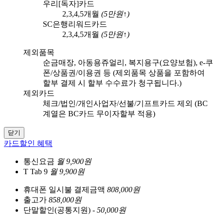
우리[독자]카드
2,3,4,5
개월
(
5
만원↑)
SC은행리워드카드
2,3,4,5
개월
(
5
만원↑)
제외품목
순금매장, 아동용쥬얼리, 복지용구(요양보험), e-쿠
폰/상품권/이용권 등 (제외품목 상품을 포함하여
할부 결제 시 할부 수수료가 청구됩니다.)
제외카드
체크/법인/개인사업자/선불/기프트카드 제외 (BC
계열은 BC카드 무이자할부 적용)
닫기
카드할인 혜택
통신요금
월 9,900원
T Tab 9
월 9,900원
휴대폰 일시불 결제금액
808,000원
출고가
858,000원
단말할인(공통지원)
- 50,000원