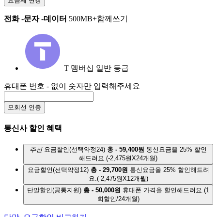
요금제 변경
전화
-
문자
-
데이터
500MB+함께쓰기
T 멤버십 일반 등급
휴대폰 번호
- 없이 숫자만 입력해주세요
모회선 인증
통신사 할인 혜택
추천
요금할인(선택약정24)
총 - 59,400원
통신요금을 25% 할인
해드려요.
(-2,475원X24개월)
요금할인(선택약정12)
총 - 29,700원
통신요금을 25% 할인해드려
요.
(-2,475원X12개월)
단말할인(공통지원)
총 - 50,000원
휴대폰 가격을 할인해드려요.
(1
회할인/24개월)