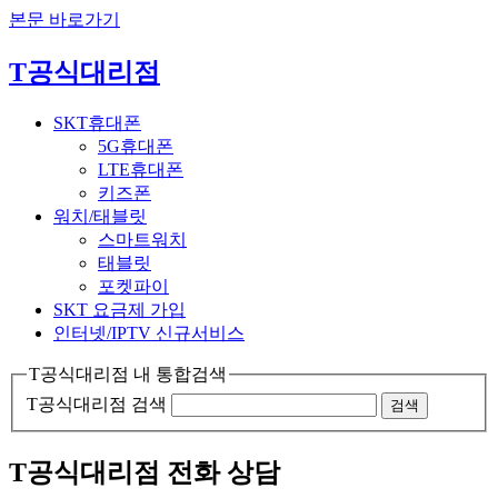
본문 바로가기
T공식대리점
SKT휴대폰
5G휴대폰
LTE휴대폰
키즈폰
워치/태블릿
스마트워치
태블릿
포켓파이
SKT 요금제 가입
인터넷/IPTV
신규서비스
T공식대리점 내 통합검색
T공식대리점 검색
검색
T공식대리점 전화 상담