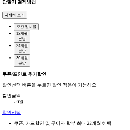
단말기 결제방법
자세히 보기
추천
일시불
12개월
분납
24개월
분납
30개월
분납
쿠폰/포인트 추가할인
할인선택 버튼을 누르면 할인 적용이 가능해요.
할인금액
- 0원
할인선택
쿠폰, 카드할인 및 무이자 할부 최대 22개월 혜택