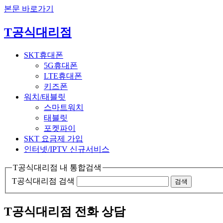
본문 바로가기
T공식대리점
SKT휴대폰
5G휴대폰
LTE휴대폰
키즈폰
워치/태블릿
스마트워치
태블릿
포켓파이
SKT 요금제 가입
인터넷/IPTV
신규서비스
T공식대리점 내 통합검색
T공식대리점 검색
검색
T공식대리점 전화 상담