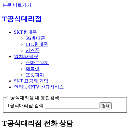
본문 바로가기
T공식대리점
SKT휴대폰
5G휴대폰
LTE휴대폰
키즈폰
워치/태블릿
스마트워치
태블릿
포켓파이
SKT 요금제 가입
인터넷/IPTV
신규서비스
T공식대리점 내 통합검색
T공식대리점 검색
검색
T공식대리점 전화 상담