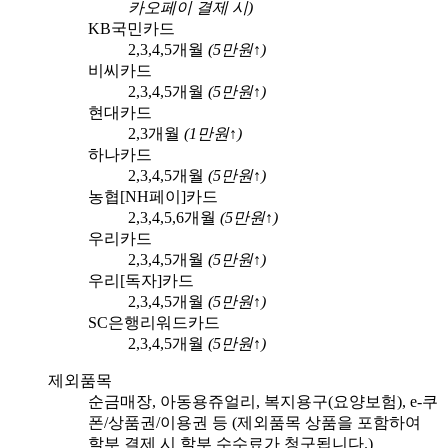
카오페이
결제 시)
KB국민카드
2,3,4,5
개월
(
5
만원↑)
비씨카드
2,3,4,5
개월
(
5
만원↑)
현대카드
2,3
개월
(
1
만원↑)
하나카드
2,3,4,5
개월
(
5
만원↑)
농협[NH페이]카드
2,3,4,5,6
개월
(
5
만원↑)
우리카드
2,3,4,5
개월
(
5
만원↑)
우리[독자]카드
2,3,4,5
개월
(
5
만원↑)
SC은행리워드카드
2,3,4,5
개월
(
5
만원↑)
제외품목
순금매장, 아동용쥬얼리, 복지용구(요양보험), e-쿠
폰/상품권/이용권 등 (제외품목 상품을 포함하여
할부 결제 시 할부 수수료가 청구됩니다.)