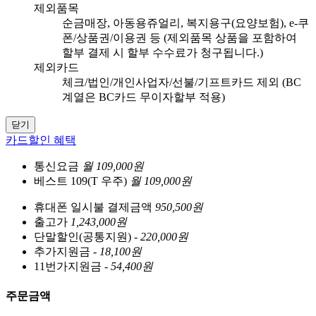
제외품목
순금매장, 아동용쥬얼리, 복지용구(요양보험), e-쿠
폰/상품권/이용권 등 (제외품목 상품을 포함하여
할부 결제 시 할부 수수료가 청구됩니다.)
제외카드
체크/법인/개인사업자/선불/기프트카드 제외 (BC
계열은 BC카드 무이자할부 적용)
닫기
카드할인 혜택
통신요금
월 109,000원
베스트 109(T 우주)
월 109,000원
휴대폰 일시불 결제금액
950,500원
출고가
1,243,000원
단말할인(공통지원)
- 220,000원
추가지원금
- 18,100원
11번가지원금
- 54,400원
주문금액