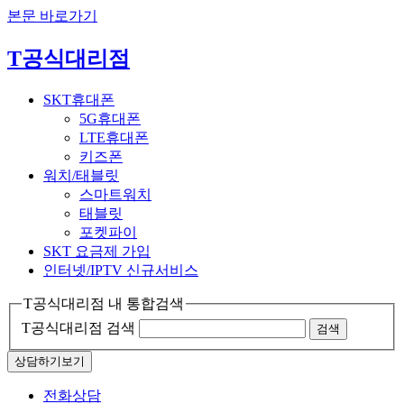
본문 바로가기
T공식대리점
SKT휴대폰
5G휴대폰
LTE휴대폰
키즈폰
워치/태블릿
스마트워치
태블릿
포켓파이
SKT 요금제 가입
인터넷/IPTV
신규서비스
T공식대리점 내 통합검색
T공식대리점 검색
검색
상담하기
보기
전화상담