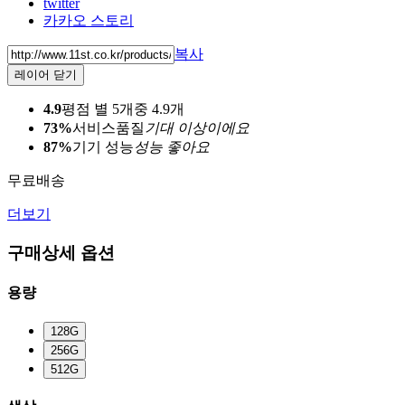
twitter
카카오 스토리
복사
레이어 닫기
4.9
평점 별 5개중 4.9개
73%
서비스품질
기대 이상이에요
87%
기기 성능
성능 좋아요
무료배송
더보기
구매상세 옵션
용량
128G
256G
512G