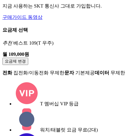
지금 사용하는 SKT 통신사 그대로 가입합니다.
구매가이드 동영상
요금제 선택
추천
베스트 109(T 우주)
월 109,000원
요금제 변경
전화
집전화/이동전화 무제한
문자
기본제공
데이터
무제한
T 멤버십 VIP 등급
워치/태블릿 요금 무료(2대)