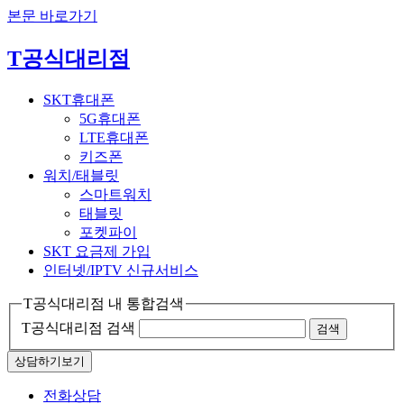
본문 바로가기
T공식대리점
SKT휴대폰
5G휴대폰
LTE휴대폰
키즈폰
워치/태블릿
스마트워치
태블릿
포켓파이
SKT 요금제 가입
인터넷/IPTV
신규서비스
T공식대리점 내 통합검색
T공식대리점 검색
검색
상담하기
보기
전화상담