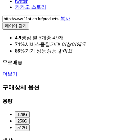
twitter
카카오 스토리
복사
레이어 닫기
4.9
평점 별 5개중 4.9개
74%
서비스품질
기대 이상이에요
86%
기기 성능
성능 좋아요
무료배송
더보기
구매상세 옵션
용량
128G
256G
512G