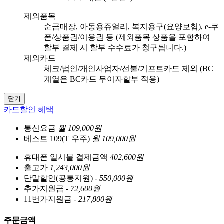
제외품목
순금매장, 아동용쥬얼리, 복지용구(요양보험), e-쿠
폰/상품권/이용권 등 (제외품목 상품을 포함하여
할부 결제 시 할부 수수료가 청구됩니다.)
제외카드
체크/법인/개인사업자/선불/기프트카드 제외 (BC
계열은 BC카드 무이자할부 적용)
닫기
카드할인 혜택
통신요금
월 109,000원
베스트 109(T 우주)
월 109,000원
휴대폰 일시불 결제금액
402,600원
출고가
1,243,000원
단말할인(공통지원)
- 550,000원
추가지원금
- 72,600원
11번가지원금
- 217,800원
주문금액